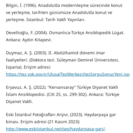
Bilgin, İ. (1996). Anadolu’da modernleşme sürecinde konut
ve yerleşme, tarihten günümüze Anadolu’da konut ve
yerleşme. İstanbul: Tarih Vakfı Yayınları.
Devellioğlu, F. (2004). Osmanlıca-Türkçe Ansiklopedik Lügat.
Ankara: Aydın Kitapevi.
Duymaz, A. Ş. (2003). II. Abdülhamid dönemi imar
faaliyetleri. (Doktora tezi. Süleyman Demirel Üniversitesi,
Isparta). Erişim adresi:
https://tez.yok.gov.tr/UlusalTezMerkezi/tezSorguSonucYeni.jsp
Eryavuz, A. Ş. (2022). “Kervansaray” Türkiye Diyanet Vakfı
İslam Ansiklopedisi. (Cilt 25, ss. 299-302). Ankara: Türkiye
Diyanet Vakfı.
Eski İstanbul Fotoğrafları Arşivi, (2023). Haydarpaşa gar
binası. Erişim adresi (21 Kasım 2023):
http://www.eskiistanbul.net/tag/haydarpasa-gari/
.