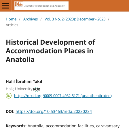
Home
/
Archives
/
Vol. 3 No. 2 (2023): December - 2023
/
Articles
Historical Development of
Accommodation Places in
Anatolia
Halil İbrahim Takıl
Haliç University
https://orcid.org/0009-0007-4932-5171 (unauthenticated)
DOI:
https://doi.org/10.53463/inda.20230234
Keywords:
Anatolia, accommodation facilities, caravansary