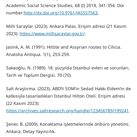
Academic Social Science Studies, 68 (I) 2018, 341-354. Doi
number:
http://dx.doi.org/10.9761/JASSS7563
,
Milli Saraylar. (2023). Ankara Palas. Erişim adresi (21 Kasım
2023):
https://www.millisaraylar.gov.tr/
.
Jasink, A. M. (1991). Hittite and Assyrian routes to Cilicia.
Anatolia Antiqua. 1(1), 253-259.
Sakaoğlu, N. (1989). 18. yüzyılda İstanbul evleri ve sorunları,
Tarih ve Toplum Dergisi. 70 (70).
Salt Araştırma. (2023). ABD’li SOM’in Sedad Hakkı Eldem’in de
katkısıyla tasarladıkları İstanbul Hilton Oteli. Erişim adresi
(22 Kasım 2023):
https://archives.saltresearch.org/handle/123456789/199241
.
Şener, B. (2009). Konaklama işletmelerinde önbüro yönetimi.
Ankara: Detay Yayıncılık.