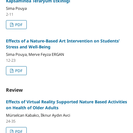
Kapsamında Teraryum Etkinliği
Sima Pouya
2-11
PDF
Effects of a Nature-Based Art Intervention on Students’
Stress and Well-Being
Sima Pouya, Merve Feyza ERGAN
12-23
PDF
Review
Effects of Virtual Reality Supported Nature Based Activities
on Health of Older Adults
Mürselcan Kabakcı, İlknur Aydın Avci
24-35
PDF